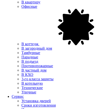
В квартиру
Офисные
В коттедж
В загородный дом
Тамбурные
Парадные
В подъезд
Противопожарные
В частный дом
В КХО
3-го класса защиты
В котельную
Технические
Уличные
Сервис
Установка дверей
Сроки изготовления