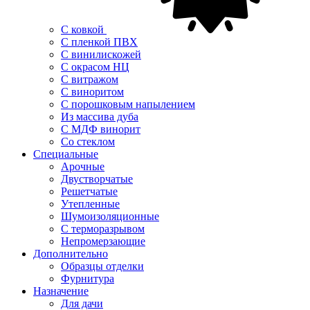
С ковкой
С пленкой ПВХ
С винилискожей
С окрасом НЦ
С витражом
С виноритом
С порошковым напылением
Из массива дуба
С МДФ винорит
Со стеклом
Специальные
Арочные
Двустворчатые
Решетчатые
Утепленные
Шумоизоляционные
С терморазрывом
Непромерзающие
Дополнительно
Образцы отделки
Фурнитура
Назначение
Для дачи