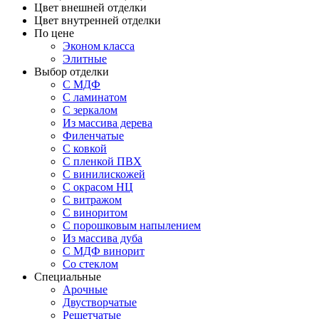
Цвет внешней отделки
Цвет внутренней отделки
По цене
Эконом класса
Элитные
Выбор отделки
С МДФ
С ламинатом
С зеркалом
Из массива дерева
Филенчатые
С ковкой
С пленкой ПВХ
С винилискожей
С окрасом НЦ
С витражом
С виноритом
С порошковым напылением
Из массива дуба
С МДФ винорит
Со стеклом
Специальные
Арочные
Двустворчатые
Решетчатые