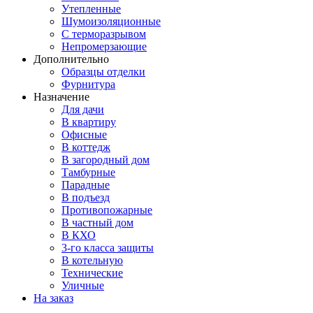
Утепленные
Шумоизоляционные
С терморазрывом
Непромерзающие
Дополнительно
Образцы отделки
Фурнитура
Назначение
Для дачи
В квартиру
Офисные
В коттедж
В загородный дом
Тамбурные
Парадные
В подъезд
Противопожарные
В частный дом
В КХО
3-го класса защиты
В котельную
Технические
Уличные
На заказ