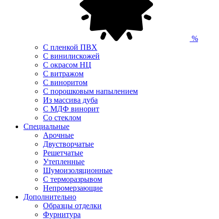
%
С пленкой ПВХ
С винилискожей
С окрасом НЦ
С витражом
С виноритом
С порошковым напылением
Из массива дуба
С МДФ винорит
Со стеклом
Специальные
Арочные
Двустворчатые
Решетчатые
Утепленные
Шумоизоляционные
С терморазрывом
Непромерзающие
Дополнительно
Образцы отделки
Фурнитура