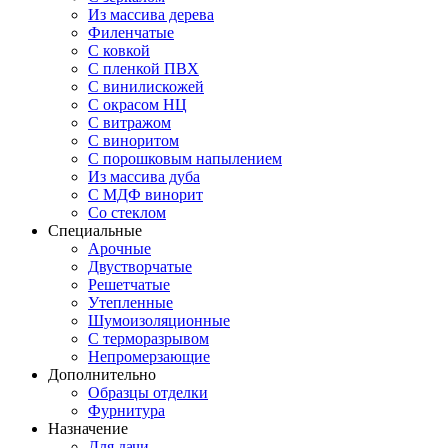
Из массива дерева
Филенчатые
С ковкой
С пленкой ПВХ
С винилискожей
С окрасом НЦ
С витражом
С виноритом
С порошковым напылением
Из массива дуба
С МДФ винорит
Со стеклом
Специальные
Арочные
Двустворчатые
Решетчатые
Утепленные
Шумоизоляционные
С терморазрывом
Непромерзающие
Дополнительно
Образцы отделки
Фурнитура
Назначение
Для дачи