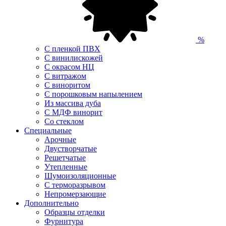
%
С пленкой ПВХ
С винилискожей
С окрасом НЦ
С витражом
С виноритом
С порошковым напылением
Из массива дуба
С МДФ винорит
Со стеклом
Специальные
Арочные
Двустворчатые
Решетчатые
Утепленные
Шумоизоляционные
С терморазрывом
Непромерзающие
Дополнительно
Образцы отделки
Фурнитура