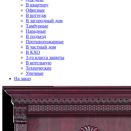
В квартиру
Офисные
В коттедж
В загородный дом
Тамбурные
Парадные
В подъезд
Противопожарные
В частный дом
В КХО
3-го класса защиты
В котельную
Технические
Уличные
На заказ