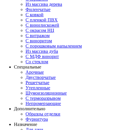
Из массива дерева
Филенчатые
С ковкой
С пленкой ПВХ
С винилискожей
С окрасом НЦ
С витражом
С виноритом
С порошковым напылением
Из массива дуба
С МДФ винорит
Со стеклом
Специальные
Арочные
Двустворчатые
Решетчатые
Утепленные
Шумоизоляционные
С терморазрывом
Непромерзающие
Дополнительно
Образцы отделки
Фурнитура
Назначение
Для дачи