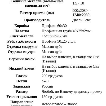
Толщина металла (возможные
1.5 - 10
варианты мм)
900х2080 -
Размер проема (мм)
1240х2080
Производитель
Двери Зевс
Коробка
Профиль 60х30
Полотно
Профильная труба 40х25х2мм.
Лист металла
Толщиной 2 мм.
Ребра жёсткости
Профиль 50х25 2 шт.
Отделка снаружи
Массив дуба
Отделка внутри
Массив дуба
На выбор клиента, в стандарте Cisa
Верхний замок
(Италия)
На выбор клиента, в стандарте Cisa
Нижний замок
(Италия)
Глазок
200 градусов
Петли
d-20
Задвижка
Россия
Размер
Любой, по Вашему дверному проему
Угол открывания
180 градусов
Направление
Левое/правое – любое