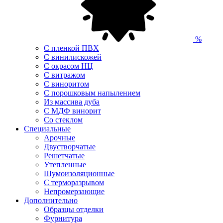
%
С пленкой ПВХ
С винилискожей
С окрасом НЦ
С витражом
С виноритом
С порошковым напылением
Из массива дуба
С МДФ винорит
Со стеклом
Специальные
Арочные
Двустворчатые
Решетчатые
Утепленные
Шумоизоляционные
С терморазрывом
Непромерзающие
Дополнительно
Образцы отделки
Фурнитура