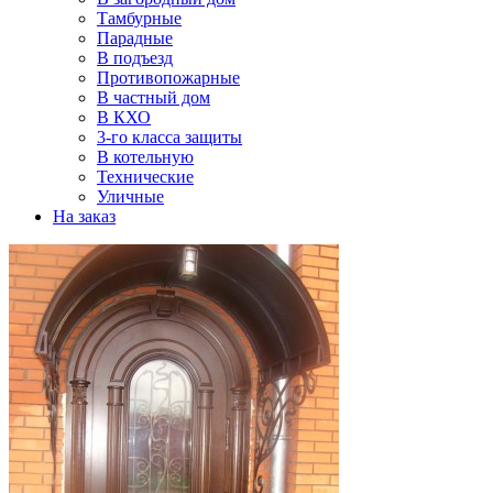
Тамбурные
Парадные
В подъезд
Противопожарные
В частный дом
В КХО
3-го класса защиты
В котельную
Технические
Уличные
На заказ