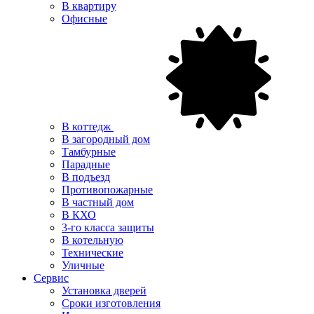
В квартиру
Офисные
В коттедж
В загородный дом
Тамбурные
Парадные
В подъезд
Противопожарные
В частный дом
В КХО
3-го класса защиты
В котельную
Технические
Уличные
Сервис
Установка дверей
Сроки изготовления