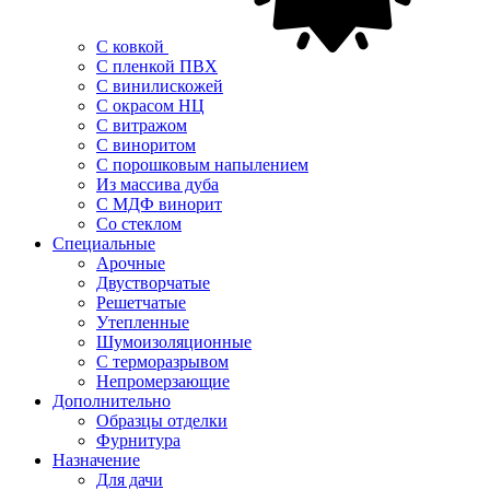
С ковкой
С пленкой ПВХ
С винилискожей
С окрасом НЦ
С витражом
С виноритом
С порошковым напылением
Из массива дуба
С МДФ винорит
Со стеклом
Специальные
Арочные
Двустворчатые
Решетчатые
Утепленные
Шумоизоляционные
С терморазрывом
Непромерзающие
Дополнительно
Образцы отделки
Фурнитура
Назначение
Для дачи