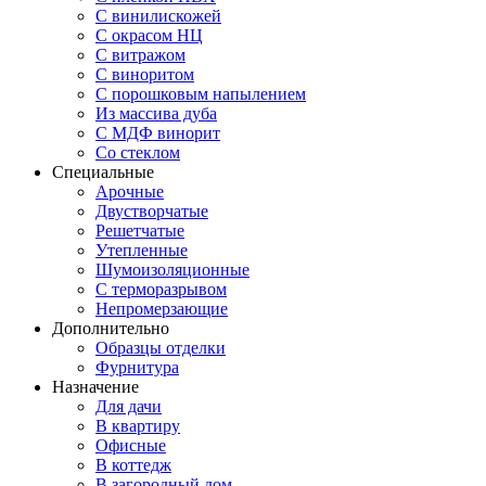
С винилискожей
С окрасом НЦ
С витражом
С виноритом
С порошковым напылением
Из массива дуба
С МДФ винорит
Со стеклом
Специальные
Арочные
Двустворчатые
Решетчатые
Утепленные
Шумоизоляционные
С терморазрывом
Непромерзающие
Дополнительно
Образцы отделки
Фурнитура
Назначение
Для дачи
В квартиру
Офисные
В коттедж
В загородный дом