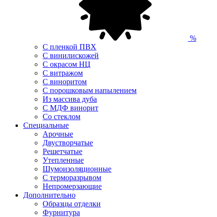
%
С пленкой ПВХ
С винилискожей
С окрасом НЦ
С витражом
С виноритом
С порошковым напылением
Из массива дуба
С МДФ винорит
Со стеклом
Специальные
Арочные
Двустворчатые
Решетчатые
Утепленные
Шумоизоляционные
С терморазрывом
Непромерзающие
Дополнительно
Образцы отделки
Фурнитура