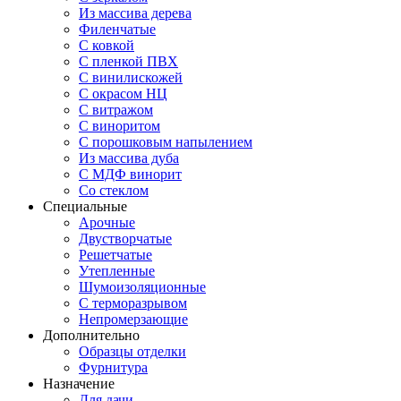
Из массива дерева
Филенчатые
С ковкой
С пленкой ПВХ
С винилискожей
С окрасом НЦ
С витражом
С виноритом
С порошковым напылением
Из массива дуба
С МДФ винорит
Со стеклом
Специальные
Арочные
Двустворчатые
Решетчатые
Утепленные
Шумоизоляционные
С терморазрывом
Непромерзающие
Дополнительно
Образцы отделки
Фурнитура
Назначение
Для дачи