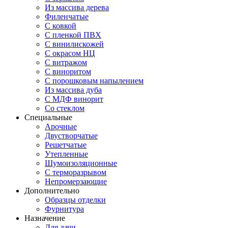
Из массива дерева
Филенчатые
С ковкой
С пленкой ПВХ
С винилискожей
С окрасом НЦ
С витражом
С виноритом
С порошковым напылением
Из массива дуба
С МДФ винорит
Со стеклом
Специальные
Арочные
Двустворчатые
Решетчатые
Утепленные
Шумоизоляционные
С терморазрывом
Непромерзающие
Дополнительно
Образцы отделки
Фурнитура
Назначение
Для дачи