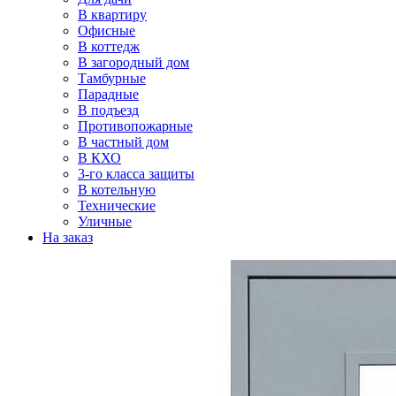
В квартиру
Офисные
В коттедж
В загородный дом
Тамбурные
Парадные
В подъезд
Противопожарные
В частный дом
В КХО
3-го класса защиты
В котельную
Технические
Уличные
На заказ