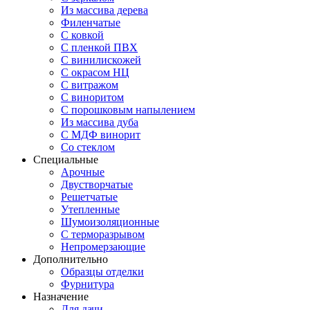
Из массива дерева
Филенчатые
С ковкой
С пленкой ПВХ
С винилискожей
С окрасом НЦ
С витражом
С виноритом
С порошковым напылением
Из массива дуба
С МДФ винорит
Со стеклом
Специальные
Арочные
Двустворчатые
Решетчатые
Утепленные
Шумоизоляционные
С терморазрывом
Непромерзающие
Дополнительно
Образцы отделки
Фурнитура
Назначение
Для дачи