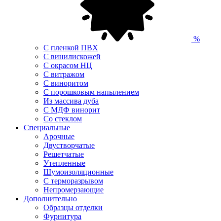
%
С пленкой ПВХ
С винилискожей
С окрасом НЦ
С витражом
С виноритом
С порошковым напылением
Из массива дуба
С МДФ винорит
Со стеклом
Специальные
Арочные
Двустворчатые
Решетчатые
Утепленные
Шумоизоляционные
С терморазрывом
Непромерзающие
Дополнительно
Образцы отделки
Фурнитура