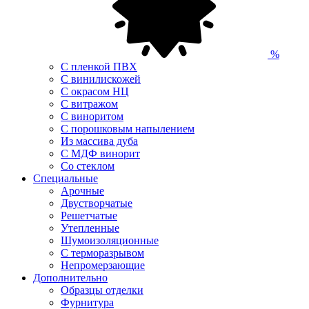
%
С пленкой ПВХ
С винилискожей
С окрасом НЦ
С витражом
С виноритом
С порошковым напылением
Из массива дуба
С МДФ винорит
Со стеклом
Специальные
Арочные
Двустворчатые
Решетчатые
Утепленные
Шумоизоляционные
С терморазрывом
Непромерзающие
Дополнительно
Образцы отделки
Фурнитура