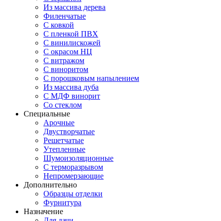
Из массива дерева
Филенчатые
С ковкой
С пленкой ПВХ
С винилискожей
С окрасом НЦ
С витражом
С виноритом
С порошковым напылением
Из массива дуба
С МДФ винорит
Со стеклом
Специальные
Арочные
Двустворчатые
Решетчатые
Утепленные
Шумоизоляционные
С терморазрывом
Непромерзающие
Дополнительно
Образцы отделки
Фурнитура
Назначение
Для дачи