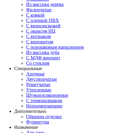
Из массива дерева
Филенчатые
С ковкой
С пленкой ПВХ
С винилискожей
С окрасом НЦ
С витражом
С виноритом
С порошковым напылением
Из массива дуба
С МДФ винорит
Со стеклом
Специальные
Арочные
Двустворчатые
Решетчатые
Утепленные
Шумоизоляционные
С терморазрывом
Непромерзающие
Дополнительно
Образцы отделки
Фурнитура
Назначение
Для дачи