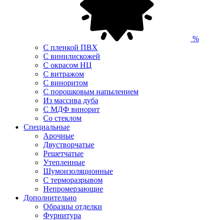
%
С пленкой ПВХ
С винилискожей
С окрасом НЦ
С витражом
С виноритом
С порошковым напылением
Из массива дуба
С МДФ винорит
Со стеклом
Специальные
Арочные
Двустворчатые
Решетчатые
Утепленные
Шумоизоляционные
С терморазрывом
Непромерзающие
Дополнительно
Образцы отделки
Фурнитура