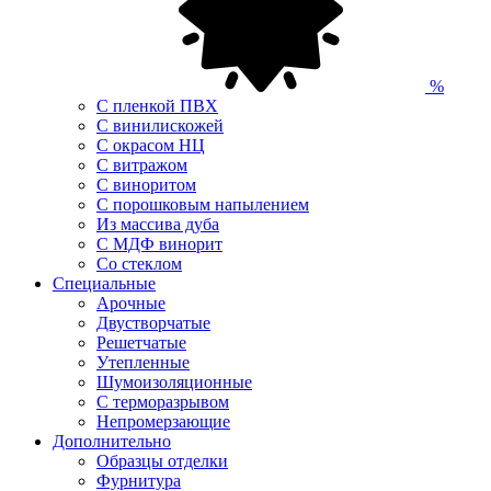
%
С пленкой ПВХ
С винилискожей
С окрасом НЦ
С витражом
С виноритом
С порошковым напылением
Из массива дуба
С МДФ винорит
Со стеклом
Специальные
Арочные
Двустворчатые
Решетчатые
Утепленные
Шумоизоляционные
С терморазрывом
Непромерзающие
Дополнительно
Образцы отделки
Фурнитура