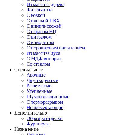
Из массива дерева
Филенчатые
С ковкой
С пленкой ПВХ
С винилискожей
С окрасом НЦ
С витражом
С виноритом
С порошковым напылением
Из массива дуба
С МДФ винорит
Со стеклом
Специальные
Арочные
Двустворчатые
Решетчатые
Утепленные
Шумоизоляционные
С терморазрывом
Непромерзающие
Дополнительно
Образцы отделки
Фурнитура
Назначение
Для дачи