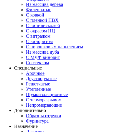
Из массива дерева
Филенчатые
С ковкой
С пленкой ПВХ
С винилискожей
С окрасом НЦ
С витражом
С виноритом
С порошковым напылением
Из массива дуба
С МДФ винорит
Со стеклом
Специальные
Арочные
Двустворчатые
Решетчатые
Утепленные
Шумоизоляционные
С терморазрывом
Непромерзающие
Дополнительно
Образцы отделки
Фурнитура
Назначение
Для дачи