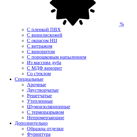
%
С пленкой ПВХ
С винилискожей
С окрасом НЦ
С витражом
С виноритом
С порошковым напылением
Из массива дуба
С МДФ винорит
Со стеклом
Специальные
Арочные
Двустворчатые
Решетчатые
Утепленные
Шумоизоляционные
С терморазрывом
Непромерзающие
Дополнительно
Образцы отделки
Фурнитура