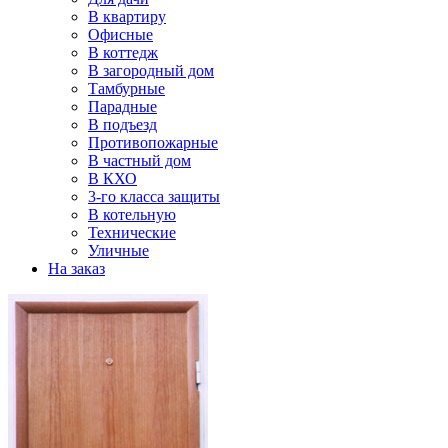
В квартиру
Офисные
В коттедж
В загородный дом
Тамбурные
Парадные
В подъезд
Противопожарные
В частный дом
В КХО
3-го класса защиты
В котельную
Технические
Уличные
На заказ