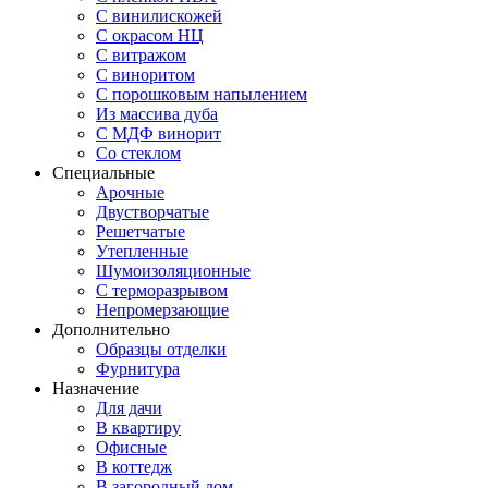
С винилискожей
С окрасом НЦ
С витражом
С виноритом
С порошковым напылением
Из массива дуба
С МДФ винорит
Со стеклом
Специальные
Арочные
Двустворчатые
Решетчатые
Утепленные
Шумоизоляционные
С терморазрывом
Непромерзающие
Дополнительно
Образцы отделки
Фурнитура
Назначение
Для дачи
В квартиру
Офисные
В коттедж
В загородный дом