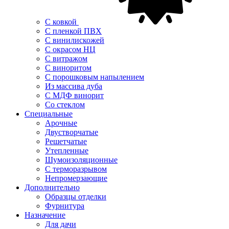
С ковкой
С пленкой ПВХ
С винилискожей
С окрасом НЦ
С витражом
С виноритом
С порошковым напылением
Из массива дуба
С МДФ винорит
Со стеклом
Специальные
Арочные
Двустворчатые
Решетчатые
Утепленные
Шумоизоляционные
С терморазрывом
Непромерзающие
Дополнительно
Образцы отделки
Фурнитура
Назначение
Для дачи