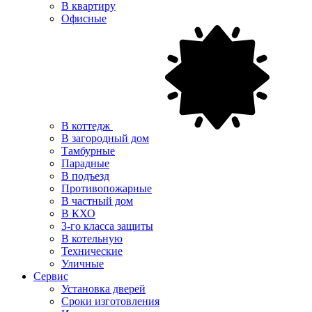
В квартиру
Офисные
В коттедж
В загородный дом
Тамбурные
Парадные
В подъезд
Противопожарные
В частный дом
В КХО
3-го класса защиты
В котельную
Технические
Уличные
Сервис
Установка дверей
Сроки изготовления