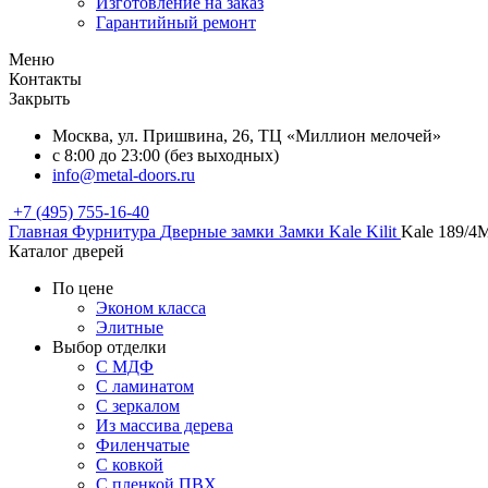
Изготовление на заказ
Гарантийный ремонт
Меню
Контакты
Закрыть
Москва, ул. Пришвина, 26, ТЦ «Миллион мелочей»
с 8:00 до 23:00 (без выходных)
info@metal-doors.ru
+7 (495) 755-16-40
Главная
Фурнитура
Дверные замки
Замки Kale Kilit
Kale 189/4
Каталог дверей
По цене
Эконом класса
Элитные
Выбор отделки
С МДФ
С ламинатом
С зеркалом
Из массива дерева
Филенчатые
С ковкой
С пленкой ПВХ