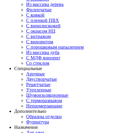
Из массива дерева
Филенчатые
С ковкой
С пленкой ПВХ
С винилискожей
С окрасом НЦ
С витражом
С виноритом
С порошковым напылением
Из массива дуба
С МДФ винорит
Со стеклом
Специальные
Арочные
Двустворчатые
Решетчатые
Утепленные
Шумоизоляционные
С терморазрывом
Непромерзающие
Дополнительно
Образцы отделки
Фурнитура
Назначение
Для дачи