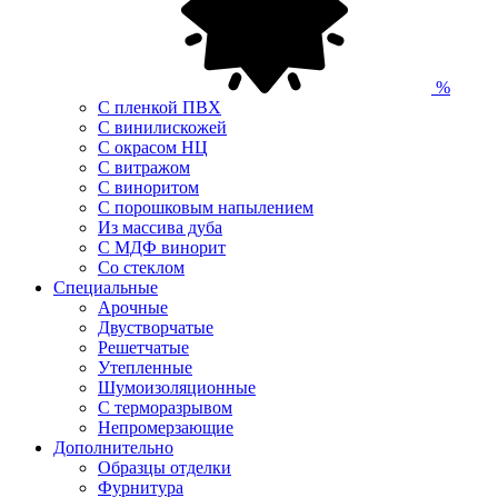
%
С пленкой ПВХ
С винилискожей
С окрасом НЦ
С витражом
С виноритом
С порошковым напылением
Из массива дуба
С МДФ винорит
Со стеклом
Специальные
Арочные
Двустворчатые
Решетчатые
Утепленные
Шумоизоляционные
С терморазрывом
Непромерзающие
Дополнительно
Образцы отделки
Фурнитура