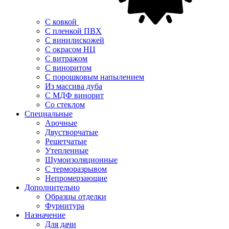
С ковкой
С пленкой ПВХ
С винилискожей
С окрасом НЦ
С витражом
С виноритом
С порошковым напылением
Из массива дуба
С МДФ винорит
Со стеклом
Специальные
Арочные
Двустворчатые
Решетчатые
Утепленные
Шумоизоляционные
С терморазрывом
Непромерзающие
Дополнительно
Образцы отделки
Фурнитура
Назначение
Для дачи