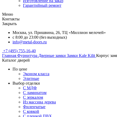
Изготовление на заказ
Гарантийный ремонт
Меню
Контакты
Закрыть
Москва, ул. Пришвина, 26, ТЦ «Миллион мелочей»
с 8:00 до 23:00 (без выходных)
info@metal-doors.ru
+7 (495) 755-16-40
Главная
Фурнитура
Дверные замки
Замки Kale Kilit
Корпус зам
Каталог дверей
По цене
Эконом класса
Элитные
Выбор отделки
С МДФ
С ламинатом
С зеркалом
Из массива дерева
Филенчатые
С ковкой
С пленкой ПВХ