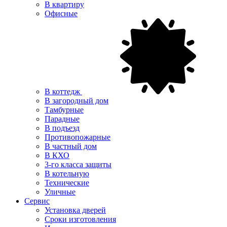
В квартиру
Офисные
В коттедж
В загородный дом
Тамбурные
Парадные
В подъезд
Противопожарные
В частный дом
В КХО
3-го класса защиты
В котельную
Технические
Уличные
Сервис
Установка дверей
Сроки изготовления