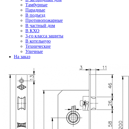
Тамбурные
Парадные
В подъезд
Противопожарные
В частный дом
В КХО
3-го класса защиты
В котельную
Технические
Уличные
На заказ