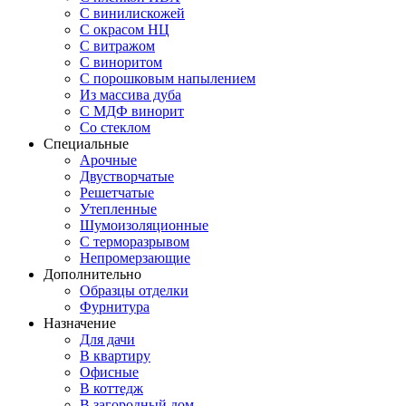
С винилискожей
С окрасом НЦ
С витражом
С виноритом
С порошковым напылением
Из массива дуба
С МДФ винорит
Со стеклом
Специальные
Арочные
Двустворчатые
Решетчатые
Утепленные
Шумоизоляционные
С терморазрывом
Непромерзающие
Дополнительно
Образцы отделки
Фурнитура
Назначение
Для дачи
В квартиру
Офисные
В коттедж
В загородный дом