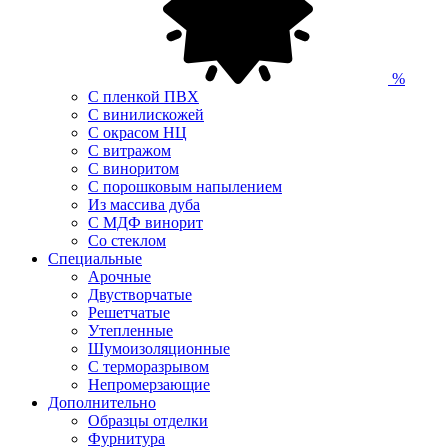
%
С пленкой ПВХ
С винилискожей
С окрасом НЦ
С витражом
С виноритом
С порошковым напылением
Из массива дуба
С МДФ винорит
Со стеклом
Специальные
Арочные
Двустворчатые
Решетчатые
Утепленные
Шумоизоляционные
С терморазрывом
Непромерзающие
Дополнительно
Образцы отделки
Фурнитура