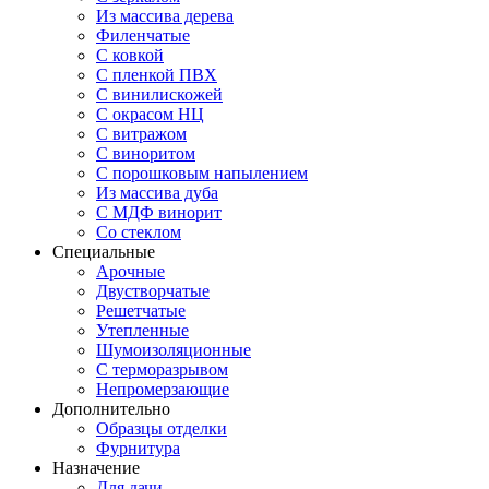
Из массива дерева
Филенчатые
С ковкой
С пленкой ПВХ
С винилискожей
С окрасом НЦ
С витражом
С виноритом
С порошковым напылением
Из массива дуба
С МДФ винорит
Со стеклом
Специальные
Арочные
Двустворчатые
Решетчатые
Утепленные
Шумоизоляционные
С терморазрывом
Непромерзающие
Дополнительно
Образцы отделки
Фурнитура
Назначение
Для дачи