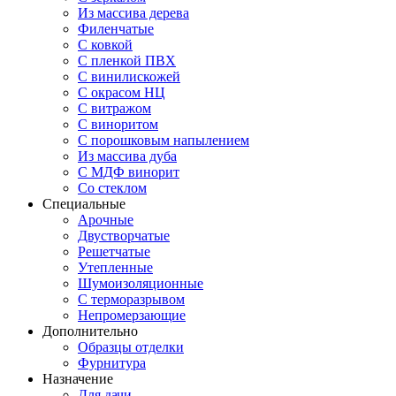
Из массива дерева
Филенчатые
С ковкой
С пленкой ПВХ
С винилискожей
С окрасом НЦ
С витражом
С виноритом
С порошковым напылением
Из массива дуба
С МДФ винорит
Со стеклом
Специальные
Арочные
Двустворчатые
Решетчатые
Утепленные
Шумоизоляционные
С терморазрывом
Непромерзающие
Дополнительно
Образцы отделки
Фурнитура
Назначение
Для дачи