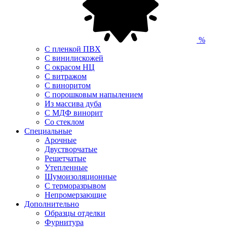
%
С пленкой ПВХ
С винилискожей
С окрасом НЦ
С витражом
С виноритом
С порошковым напылением
Из массива дуба
С МДФ винорит
Со стеклом
Специальные
Арочные
Двустворчатые
Решетчатые
Утепленные
Шумоизоляционные
С терморазрывом
Непромерзающие
Дополнительно
Образцы отделки
Фурнитура