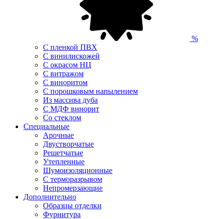
%
С пленкой ПВХ
С винилискожей
С окрасом НЦ
С витражом
С виноритом
С порошковым напылением
Из массива дуба
С МДФ винорит
Со стеклом
Специальные
Арочные
Двустворчатые
Решетчатые
Утепленные
Шумоизоляционные
С терморазрывом
Непромерзающие
Дополнительно
Образцы отделки
Фурнитура