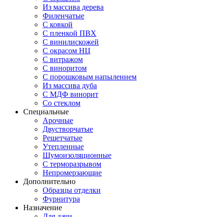
Из массива дерева
Филенчатые
С ковкой
С пленкой ПВХ
С винилискожей
С окрасом НЦ
С витражом
С виноритом
С порошковым напылением
Из массива дуба
С МДФ винорит
Со стеклом
Специальные
Арочные
Двустворчатые
Решетчатые
Утепленные
Шумоизоляционные
С терморазрывом
Непромерзающие
Дополнительно
Образцы отделки
Фурнитура
Назначение
Для дачи