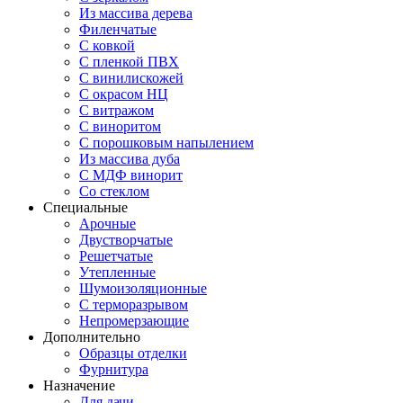
Из массива дерева
Филенчатые
С ковкой
С пленкой ПВХ
С винилискожей
С окрасом НЦ
С витражом
С виноритом
С порошковым напылением
Из массива дуба
С МДФ винорит
Со стеклом
Специальные
Арочные
Двустворчатые
Решетчатые
Утепленные
Шумоизоляционные
С терморазрывом
Непромерзающие
Дополнительно
Образцы отделки
Фурнитура
Назначение
Для дачи