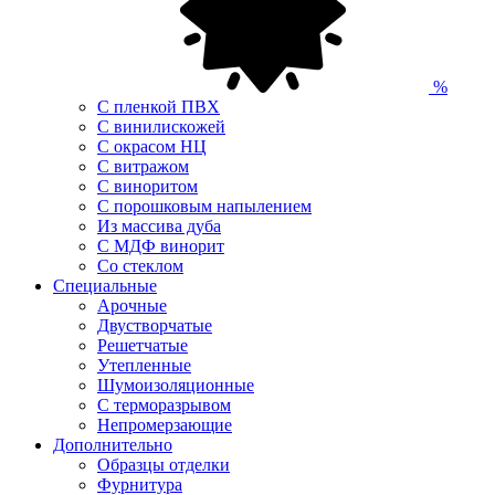
%
С пленкой ПВХ
С винилискожей
С окрасом НЦ
С витражом
С виноритом
С порошковым напылением
Из массива дуба
С МДФ винорит
Со стеклом
Специальные
Арочные
Двустворчатые
Решетчатые
Утепленные
Шумоизоляционные
С терморазрывом
Непромерзающие
Дополнительно
Образцы отделки
Фурнитура