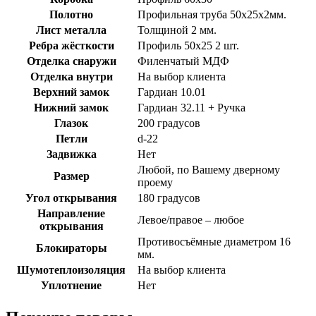
Полотно
Профильная труба 50х25х2мм.
Лист металла
Толщиной 2 мм.
Ребра жёсткости
Профиль 50х25 2 шт.
Отделка снаружи
Филенчатый МДФ
Отделка внутри
На выбор клиента
Верхний замок
Гардиан 10.01
Нижний замок
Гардиан 32.11 + Ручка
Глазок
200 градусов
Петли
d-22
Задвижка
Нет
Любой, по Вашему дверному
Размер
проему
Угол открывания
180 градусов
Направление
Левое/правое – любое
открывания
Противосъёмные диаметром 16
Блокираторы
мм.
Шумотеплоизоляция
На выбор клиента
Уплотнение
Нет