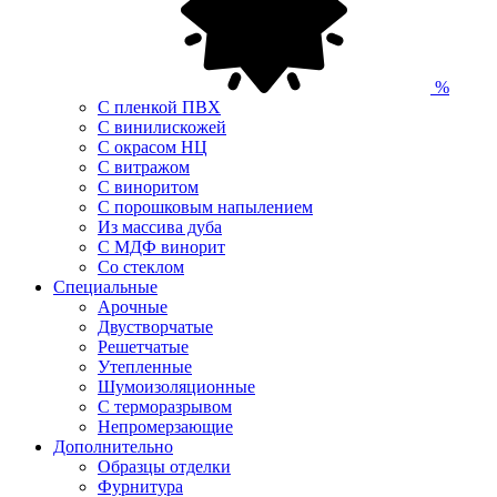
%
С пленкой ПВХ
С винилискожей
С окрасом НЦ
С витражом
С виноритом
С порошковым напылением
Из массива дуба
С МДФ винорит
Со стеклом
Специальные
Арочные
Двустворчатые
Решетчатые
Утепленные
Шумоизоляционные
С терморазрывом
Непромерзающие
Дополнительно
Образцы отделки
Фурнитура