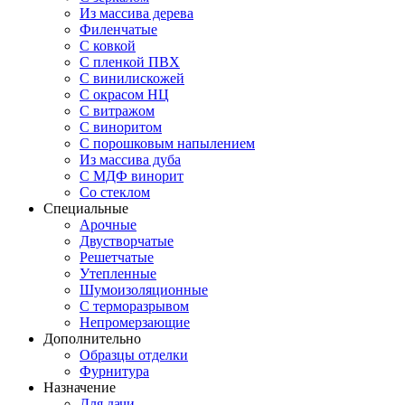
Из массива дерева
Филенчатые
С ковкой
С пленкой ПВХ
С винилискожей
С окрасом НЦ
С витражом
С виноритом
С порошковым напылением
Из массива дуба
С МДФ винорит
Со стеклом
Специальные
Арочные
Двустворчатые
Решетчатые
Утепленные
Шумоизоляционные
С терморазрывом
Непромерзающие
Дополнительно
Образцы отделки
Фурнитура
Назначение
Для дачи