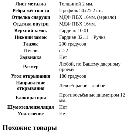
Лист металла
Толщиной 2 мм.
Ребра жёсткости
Профиль 50х25 2 шт.
Отделка снаружи
МДФ ПВХ 16мм. (зеркало)
Отделка внутри
МДФ ПВХ 16мм.
Верхний замок
Гардиан 10.01
Нижний замок
Гардиан 32.11 + Ручка
Глазок
200 градусов
Петли
d-22
Задвижка
Нет
Любой, по Вашему дверному
Размер
проему
Угол открывания
180 градусов
Направление
Левое/правое – любое
открывания
Противосъёмные диаметром 12
Блокираторы
мм.
Шумотеплоизоляция
Нет
Уплотнение
Нет
Похожие товары