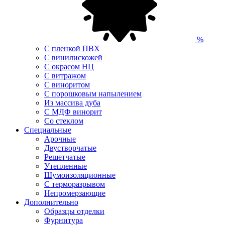
%
С пленкой ПВХ
С винилискожей
С окрасом НЦ
С витражом
С виноритом
С порошковым напылением
Из массива дуба
С МДФ винорит
Со стеклом
Специальные
Арочные
Двустворчатые
Решетчатые
Утепленные
Шумоизоляционные
С терморазрывом
Непромерзающие
Дополнительно
Образцы отделки
Фурнитура