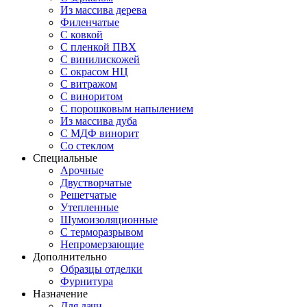
Из массива дерева
Филенчатые
С ковкой
С пленкой ПВХ
С винилискожей
С окрасом НЦ
С витражом
С виноритом
С порошковым напылением
Из массива дуба
С МДФ винорит
Со стеклом
Специальные
Арочные
Двустворчатые
Решетчатые
Утепленные
Шумоизоляционные
С терморазрывом
Непромерзающие
Дополнительно
Образцы отделки
Фурнитура
Назначение
Для дачи