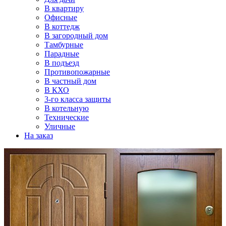
В квартиру
Офисные
В коттедж
В загородный дом
Тамбурные
Парадные
В подъезд
Противопожарные
В частный дом
В КХО
3-го класса защиты
В котельную
Технические
Уличные
На заказ