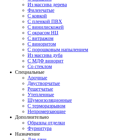
Из массива дерева
Филенчатые
С ковкой
С пленкой ПВХ
С винилискожей
С окрасом НЦ
С витражом
С виноритом
С порошковым напылением
Из массива дуба
С МДФ винорит
Со стеклом
Специальные
Арочные
Двустворчатые
Решетчатые
Утепленные
Шумоизоляционные
С терморазрывом
Непромерзающие
Дополнительно
Образцы отделки
Фурнитура
Назначение
Для дачи