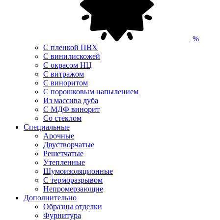
%
С пленкой ПВХ
С винилискожей
С окрасом НЦ
С витражом
С виноритом
С порошковым напылением
Из массива дуба
С МДФ винорит
Со стеклом
Специальные
Арочные
Двустворчатые
Решетчатые
Утепленные
Шумоизоляционные
С терморазрывом
Непромерзающие
Дополнительно
Образцы отделки
Фурнитура