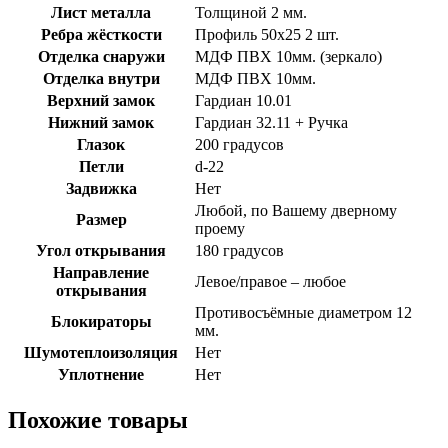
Лист металла
Толщиной 2 мм.
Ребра жёсткости
Профиль 50х25 2 шт.
Отделка снаружи
МДФ ПВХ 10мм. (зеркало)
Отделка внутри
МДФ ПВХ 10мм.
Верхний замок
Гардиан 10.01
Нижний замок
Гардиан 32.11 + Ручка
Глазок
200 градусов
Петли
d-22
Задвижка
Нет
Любой, по Вашему дверному
Размер
проему
Угол открывания
180 градусов
Направление
Левое/правое – любое
открывания
Противосъёмные диаметром 12
Блокираторы
мм.
Шумотеплоизоляция
Нет
Уплотнение
Нет
Похожие товары