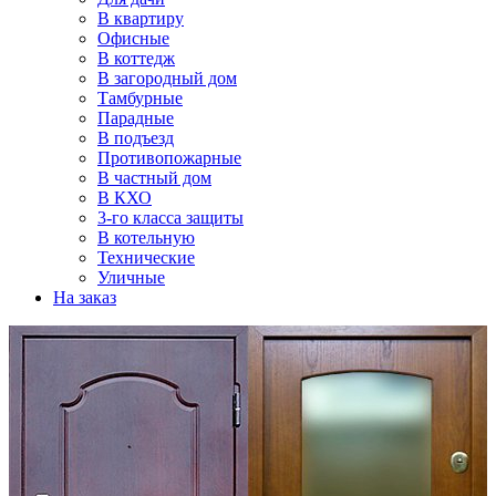
В квартиру
Офисные
В коттедж
В загородный дом
Тамбурные
Парадные
В подъезд
Противопожарные
В частный дом
В КХО
3-го класса защиты
В котельную
Технические
Уличные
На заказ