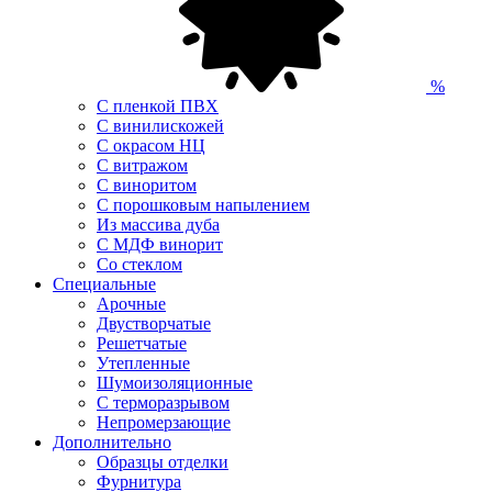
%
С пленкой ПВХ
С винилискожей
С окрасом НЦ
С витражом
С виноритом
С порошковым напылением
Из массива дуба
С МДФ винорит
Со стеклом
Специальные
Арочные
Двустворчатые
Решетчатые
Утепленные
Шумоизоляционные
С терморазрывом
Непромерзающие
Дополнительно
Образцы отделки
Фурнитура