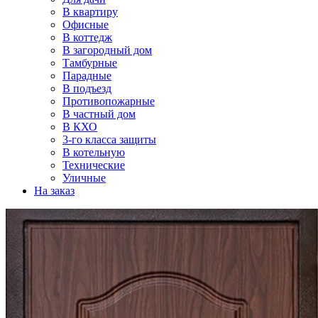
В квартиру
Офисные
В коттедж
В загородный дом
Тамбурные
Парадные
В подъезд
Противопожарные
В частный дом
В КХО
3-го класса защиты
В котельную
Технические
Уличные
На заказ