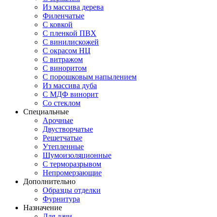
Из массива дерева
Филенчатые
С ковкой
С пленкой ПВХ
С винилискожей
С окрасом НЦ
С витражом
С виноритом
С порошковым напылением
Из массива дуба
С МДФ винорит
Со стеклом
Специальные
Арочные
Двустворчатые
Решетчатые
Утепленные
Шумоизоляционные
С терморазрывом
Непромерзающие
Дополнительно
Образцы отделки
Фурнитура
Назначение
Для дачи