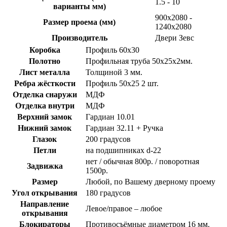
1.5 - 10
варианты мм)
900х2080 -
Размер проема (мм)
1240х2080
Производитель
Двери Зевс
Коробка
Профиль 60х30
Полотно
Профильная труба 50х25х2мм.
Лист металла
Толщиной 3 мм.
Ребра жёсткости
Профиль 50х25 2 шт.
Отделка снаружи
МДФ
Отделка внутри
МДФ
Верхний замок
Гардиан 10.01
Нижний замок
Гардиан 32.11 + Ручка
Глазок
200 градусов
Петли
на подшипниках d-22
нет / обычная 800р. / поворотная
Задвижка
1500р.
Размер
Любой, по Вашему дверному проему
Угол открывания
180 градусов
Направление
Левое/правое – любое
открывания
Блокираторы
Противосъёмные диаметром 16 мм.