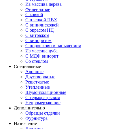
Из массива дерева
Филенчатые
С ковкой
С пленкой ПВХ
С винилискожей
С окрасом НЦ
С витражом
С виноритом
С порошковым напылением
Из массива дуба
С МДФ винорит
Со стеклом
Специальные
Арочные
Двустворчатые
Решетчатые
Утепленные
Шумоизоляционные
С терморазрывом
Непромерзающие
Дополнительно
Образцы отделки
Фурнитура
Назначение
Для дачи