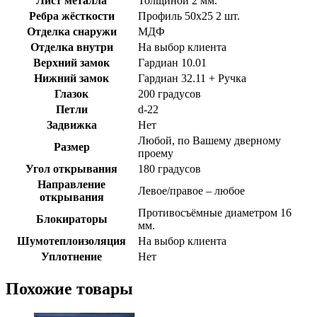
Лист металла
Толщиной 2 мм.
Ребра жёсткости
Профиль 50х25 2 шт.
Отделка снаружи
МДФ
Отделка внутри
На выбор клиента
Верхний замок
Гардиан 10.01
Нижний замок
Гардиан 32.11 + Ручка
Глазок
200 градусов
Петли
d-22
Задвижка
Нет
Любой, по Вашему дверному
Размер
проему
Угол открывания
180 градусов
Направление
Левое/правое – любое
открывания
Противосъёмные диаметром 16
Блокираторы
мм.
Шумотеплоизоляция
На выбор клиента
Уплотнение
Нет
Похожие товары