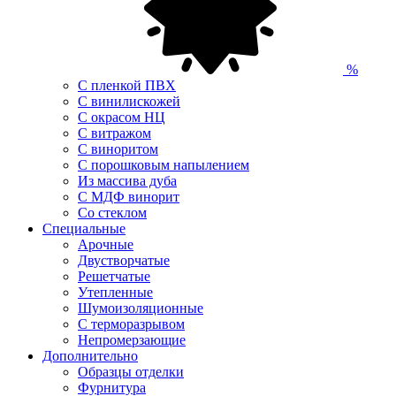
%
С пленкой ПВХ
С винилискожей
С окрасом НЦ
С витражом
С виноритом
С порошковым напылением
Из массива дуба
С МДФ винорит
Со стеклом
Специальные
Арочные
Двустворчатые
Решетчатые
Утепленные
Шумоизоляционные
С терморазрывом
Непромерзающие
Дополнительно
Образцы отделки
Фурнитура