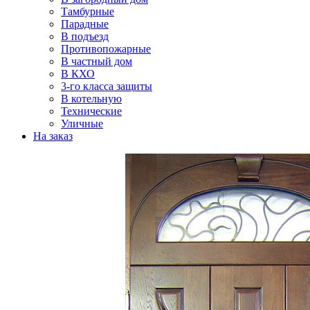
Тамбурные
Парадные
В подъезд
Противопожарные
В частный дом
В КХО
3-го класса защиты
В котельную
Технические
Уличные
На заказ