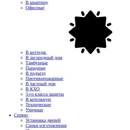
В квартиру
Офисные
В коттедж
В загородный дом
Тамбурные
Парадные
В подъезд
Противопожарные
В частный дом
В КХО
3-го класса защиты
В котельную
Технические
Уличные
Сервис
Установка дверей
Сроки изготовления