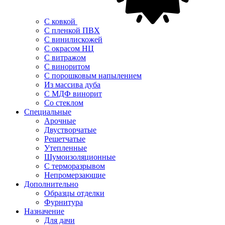
С ковкой
С пленкой ПВХ
С винилискожей
С окрасом НЦ
С витражом
С виноритом
С порошковым напылением
Из массива дуба
С МДФ винорит
Со стеклом
Специальные
Арочные
Двустворчатые
Решетчатые
Утепленные
Шумоизоляционные
С терморазрывом
Непромерзающие
Дополнительно
Образцы отделки
Фурнитура
Назначение
Для дачи