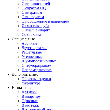
С винилискожей
С окрасом НЦ
С витражом
С виноритом
С порошковым напылением
Из массива дуба
С МДФ винорит
Со стеклом
Специальные
Арочные
Двустворчатые
Решетчатые
Утепленные
Шумоизоляционные
С терморазрывом
Непромерзающие
Дополнительно
Образцы отделки
Фурнитура
Назначение
Для дачи
В квартиру
Офисные
В коттедж
В загородный дом