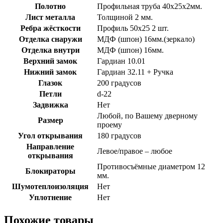
Полотно
Профильная труба 40х25х2мм.
Лист металла
Толщиной 2 мм.
Ребра жёсткости
Профиль 50х25 2 шт.
Отделка снаружи
МДФ (шпон) 16мм.(зеркало)
Отделка внутри
МДФ (шпон) 16мм.
Верхний замок
Гардиан 10.01
Нижний замок
Гардиан 32.11 + Ручка
Глазок
200 градусов
Петли
d-22
Задвижка
Нет
Любой, по Вашему дверному
Размер
проему
Угол открывания
180 градусов
Направление
Левое/правое – любое
открывания
Противосъёмные диаметром 12
Блокираторы
мм.
Шумотеплоизоляция
Нет
Уплотнение
Нет
Похожие товары