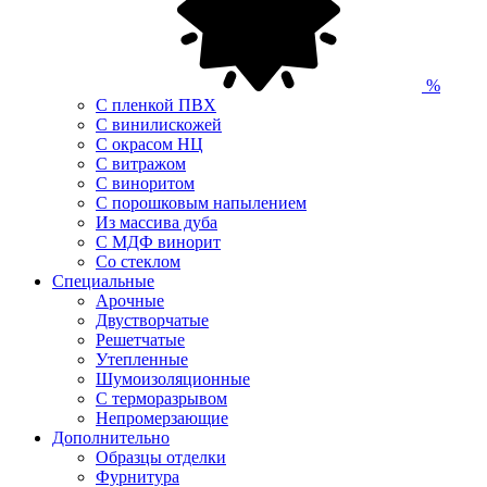
%
С пленкой ПВХ
С винилискожей
С окрасом НЦ
С витражом
С виноритом
С порошковым напылением
Из массива дуба
С МДФ винорит
Со стеклом
Специальные
Арочные
Двустворчатые
Решетчатые
Утепленные
Шумоизоляционные
С терморазрывом
Непромерзающие
Дополнительно
Образцы отделки
Фурнитура