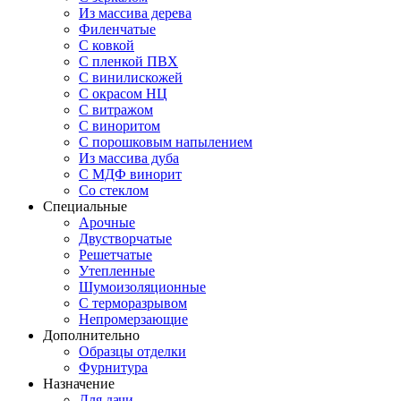
Из массива дерева
Филенчатые
С ковкой
С пленкой ПВХ
С винилискожей
С окрасом НЦ
С витражом
С виноритом
С порошковым напылением
Из массива дуба
С МДФ винорит
Со стеклом
Специальные
Арочные
Двустворчатые
Решетчатые
Утепленные
Шумоизоляционные
С терморазрывом
Непромерзающие
Дополнительно
Образцы отделки
Фурнитура
Назначение
Для дачи