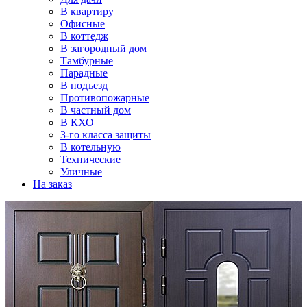
В квартиру
Офисные
В коттедж
В загородный дом
Тамбурные
Парадные
В подъезд
Противопожарные
В частный дом
В КХО
3-го класса защиты
В котельную
Технические
Уличные
На заказ