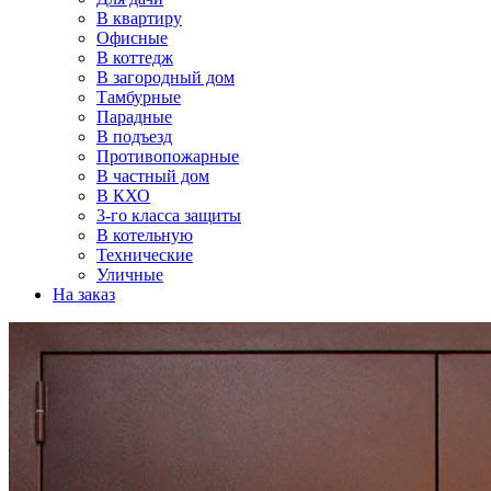
В квартиру
Офисные
В коттедж
В загородный дом
Тамбурные
Парадные
В подъезд
Противопожарные
В частный дом
В КХО
3-го класса защиты
В котельную
Технические
Уличные
На заказ