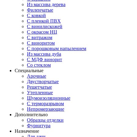
Из массива дерева
Филенчатые
С ковкой
С пленкой ПВХ
С винилискожей
С окрасом НЦ
С витражом
С виноритом
С порошковым напылением
Из массива дуба
С МДФ винорит
Со стеклом
Специальные
Арочные
Двустворчатые
Решетчатые
Утепленные
Шумоизоляционные
С терморазрывом
Непромерзающие
Дополнительно
Образцы отделки
Фурнитура
Назначение
Для дачи