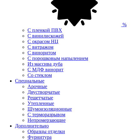
%
С пленкой ПВХ
С винилискожей
С окрасом НЦ
С витражом
С виноритом
С порошковым напылением
Из массива дуба
С МДФ винорит
Со стеклом
Специальные
Арочные
Двустворчатые
Решетчатые
Утепленные
Шумоизоляционные
С терморазрывом
Непромерзающие
Дополнительно
Образцы отделки
Фурнитура