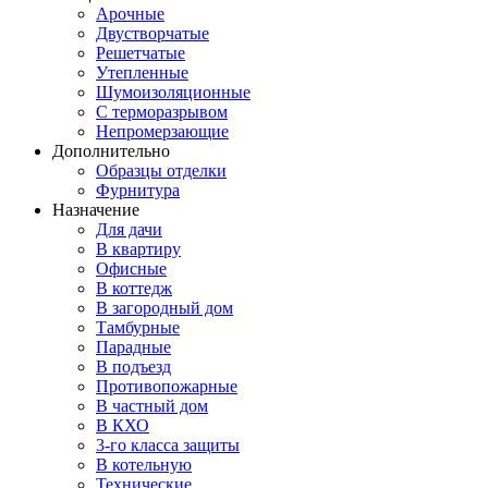
Арочные
Двустворчатые
Решетчатые
Утепленные
Шумоизоляционные
С терморазрывом
Непромерзающие
Дополнительно
Образцы отделки
Фурнитура
Назначение
Для дачи
В квартиру
Офисные
В коттедж
В загородный дом
Тамбурные
Парадные
В подъезд
Противопожарные
В частный дом
В КХО
3-го класса защиты
В котельную
Технические