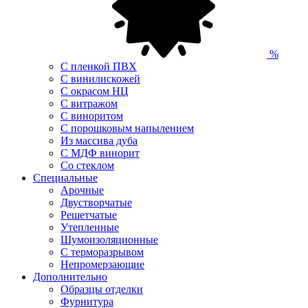
%
С пленкой ПВХ
С винилискожей
С окрасом НЦ
С витражом
С виноритом
С порошковым напылением
Из массива дуба
С МДФ винорит
Со стеклом
Специальные
Арочные
Двустворчатые
Решетчатые
Утепленные
Шумоизоляционные
С терморазрывом
Непромерзающие
Дополнительно
Образцы отделки
Фурнитура