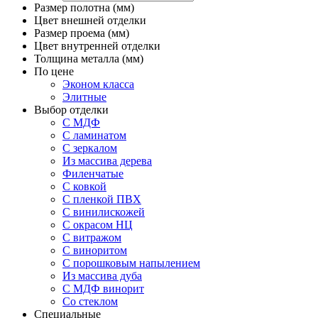
Размер полотна (мм)
Цвет внешней отделки
Размер проема (мм)
Цвет внутренней отделки
Толщина металла (мм)
По цене
Эконом класса
Элитные
Выбор отделки
С МДФ
С ламинатом
С зеркалом
Из массива дерева
Филенчатые
С ковкой
С пленкой ПВХ
С винилискожей
С окрасом НЦ
С витражом
С виноритом
С порошковым напылением
Из массива дуба
С МДФ винорит
Со стеклом
Специальные