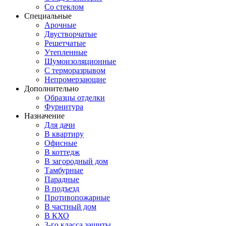
Со стеклом
Специальные
Арочные
Двустворчатые
Решетчатые
Утепленные
Шумоизоляционные
С терморазрывом
Непромерзающие
Дополнительно
Образцы отделки
Фурнитура
Назначение
Для дачи
В квартиру
Офисные
В коттедж
В загородный дом
Тамбурные
Парадные
В подъезд
Противопожарные
В частный дом
В КХО
3-го класса защиты