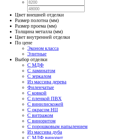
Цвет внешней отделки
Размер полотна (мм)
Размер проема (мм)
Толщина металла (мм)
Цвет внутренней отделки
По цене
Эконом класса
Элитные
Выбор отделки
С МДФ
С ламинатом
С зеркалом
Из массива дерева
Филенчатые
С ковкой
С пленкой ПВХ
С винилискожей
С окрасом НЦ
С витражом
С виноритом
С порошковым напылением
Из массива дуба
С МДФ винорит