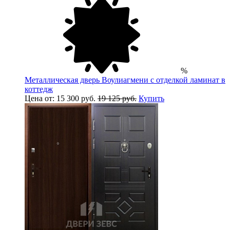
%
Металлическая дверь Воулиагмени с отделкой ламинат в
коттедж
Цена от: 15 300 руб.
19 125 руб.
Купить