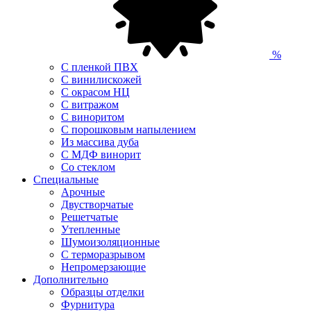
%
С пленкой ПВХ
С винилискожей
С окрасом НЦ
С витражом
С виноритом
С порошковым напылением
Из массива дуба
С МДФ винорит
Со стеклом
Специальные
Арочные
Двустворчатые
Решетчатые
Утепленные
Шумоизоляционные
С терморазрывом
Непромерзающие
Дополнительно
Образцы отделки
Фурнитура