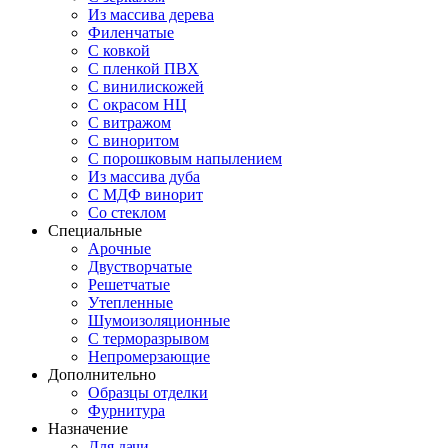
Из массива дерева
Филенчатые
С ковкой
С пленкой ПВХ
С винилискожей
С окрасом НЦ
С витражом
С виноритом
С порошковым напылением
Из массива дуба
С МДФ винорит
Со стеклом
Специальные
Арочные
Двустворчатые
Решетчатые
Утепленные
Шумоизоляционные
С терморазрывом
Непромерзающие
Дополнительно
Образцы отделки
Фурнитура
Назначение
Для дачи