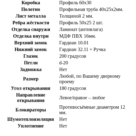
Коробка
Профиль 60х30
Полотно
Профильная труба 40х25х2мм.
Лист металла
Толщиной 2 мм.
Ребра жёсткости
Профиль 50х25 2 шт.
Отделка снаружи
Ламинат (антивлага)
Отделка внутри
МДФ ПВХ 16мм.
Верхний замок
Гардиан 10.01
Нижний замок
Гардиан 32.11 + Ручка
Глазок
200 градусов
Петли
d-20
Задвижка
Нет
Любой, по Вашему дверному
Размер
проему
Угол открывания
180 градусов
Направление
Левое/правое – любое
открывания
Противосъёмные диаметром 12
Блокираторы
мм.
Шумотеплоизоляция
Нет
Уплотнение
Нет