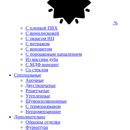
%
С пленкой ПВХ
С винилискожей
С окрасом НЦ
С витражом
С виноритом
С порошковым напылением
Из массива дуба
С МДФ винорит
Со стеклом
Специальные
Арочные
Двустворчатые
Решетчатые
Утепленные
Шумоизоляционные
С терморазрывом
Непромерзающие
Дополнительно
Образцы отделки
Фурнитура