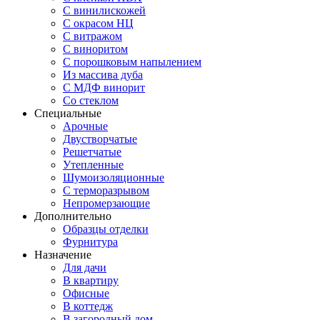
С винилискожей
С окрасом НЦ
С витражом
С виноритом
С порошковым напылением
Из массива дуба
С МДФ винорит
Со стеклом
Специальные
Арочные
Двустворчатые
Решетчатые
Утепленные
Шумоизоляционные
С терморазрывом
Непромерзающие
Дополнительно
Образцы отделки
Фурнитура
Назначение
Для дачи
В квартиру
Офисные
В коттедж
В загородный дом