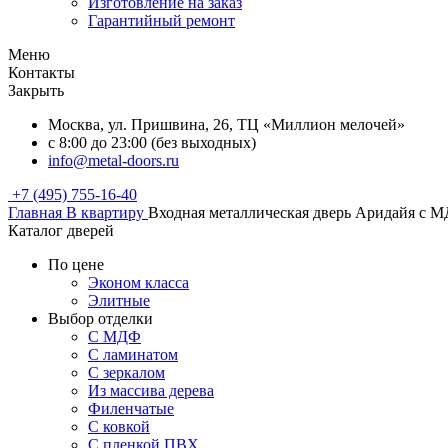
Изготовление на заказ
Гарантийный ремонт
Меню
Контакты
Закрыть
Москва, ул. Пришвина, 26, ТЦ «Миллион мелочей»
с 8:00 до 23:00 (без выходных)
info@metal-doors.ru
+7 (495) 755-16-40
Главная
В квартиру
Входная металлическая дверь Аридайя с 
Каталог дверей
По цене
Эконом класса
Элитные
Выбор отделки
С МДФ
С ламинатом
С зеркалом
Из массива дерева
Филенчатые
С ковкой
С пленкой ПВХ