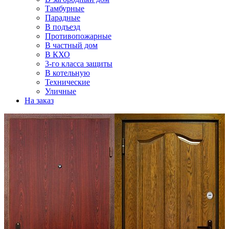
Тамбурные
Парадные
В подъезд
Противопожарные
В частный дом
В КХО
3-го класса защиты
В котельную
Технические
Уличные
На заказ