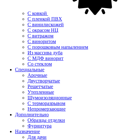
С ковкой
С пленкой ПВХ
С винилискожей
С окрасом НЦ
С витражом
С виноритом
С порошковым напылением
Из массива дуба
С МДФ винорит
Со стеклом
Специальные
Арочные
Двустворчатые
Решетчатые
Утепленные
Шумоизоляционные
С терморазрывом
Непромерзающие
Дополнительно
Образцы отделки
Фурнитура
Назначение
Для дачи