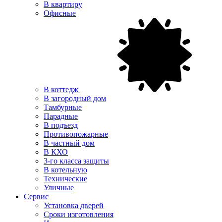
В квартиру
Офисные
В коттедж
В загородный дом
Тамбурные
Парадные
В подъезд
Противопожарные
В частный дом
В КХО
3-го класса защиты
В котельную
Технические
Уличные
Сервис
Установка дверей
Сроки изготовления