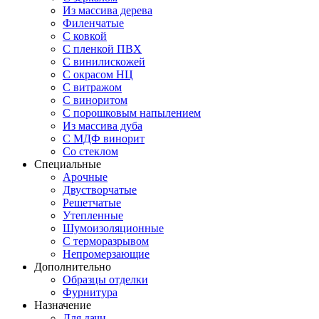
Из массива дерева
Филенчатые
С ковкой
С пленкой ПВХ
С винилискожей
С окрасом НЦ
С витражом
С виноритом
С порошковым напылением
Из массива дуба
С МДФ винорит
Со стеклом
Специальные
Арочные
Двустворчатые
Решетчатые
Утепленные
Шумоизоляционные
С терморазрывом
Непромерзающие
Дополнительно
Образцы отделки
Фурнитура
Назначение
Для дачи