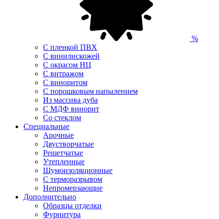
%
С пленкой ПВХ
С винилискожей
С окрасом НЦ
С витражом
С виноритом
С порошковым напылением
Из массива дуба
С МДФ винорит
Со стеклом
Специальные
Арочные
Двустворчатые
Решетчатые
Утепленные
Шумоизоляционные
С терморазрывом
Непромерзающие
Дополнительно
Образцы отделки
Фурнитура