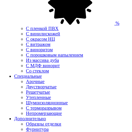
%
С пленкой ПВХ
С винилискожей
С окрасом НЦ
С витражом
С виноритом
С порошковым напылением
Из массива дуба
С МДФ винорит
Со стеклом
Специальные
Арочные
Двустворчатые
Решетчатые
Утепленные
Шумоизоляционные
С терморазрывом
Непромерзающие
Дополнительно
Образцы отделки
Фурнитура