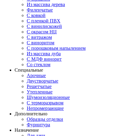
Из массива дерева
Филенчатые
С ковкой
С пленкой ПВХ
С винилискожей
С окрасом НЦ
С витражом
С виноритом
С порошковым напылением
Из массива дуба
С МДФ винорит
Со стеклом
Специальные
Арочные
Двустворчатые
Решетчатые
Утепленные
Шумоизоляционные
С терморазрывом
Непромерзающие
Дополнительно
Образцы отделки
Фурнитура
Назначение
Для дачи