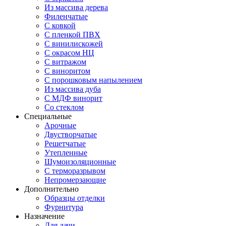
Из массива дерева
Филенчатые
С ковкой
С пленкой ПВХ
С винилискожей
С окрасом НЦ
С витражом
С виноритом
С порошковым напылением
Из массива дуба
С МДФ винорит
Со стеклом
Специальные
Арочные
Двустворчатые
Решетчатые
Утепленные
Шумоизоляционные
С терморазрывом
Непромерзающие
Дополнительно
Образцы отделки
Фурнитура
Назначение
Для дачи