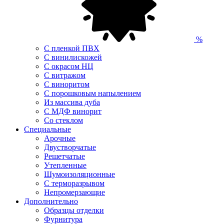
%
С пленкой ПВХ
С винилискожей
С окрасом НЦ
С витражом
С виноритом
С порошковым напылением
Из массива дуба
С МДФ винорит
Со стеклом
Специальные
Арочные
Двустворчатые
Решетчатые
Утепленные
Шумоизоляционные
С терморазрывом
Непромерзающие
Дополнительно
Образцы отделки
Фурнитура