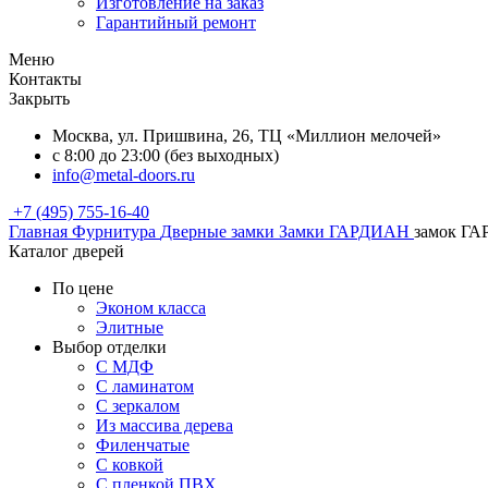
Изготовление на заказ
Гарантийный ремонт
Меню
Контакты
Закрыть
Москва, ул. Пришвина, 26, ТЦ «Миллион мелочей»
с 8:00 до 23:00 (без выходных)
info@metal-doors.ru
+7 (495) 755-16-40
Главная
Фурнитура
Дверные замки
Замки ГАРДИАН
замок ГАР
Каталог дверей
По цене
Эконом класса
Элитные
Выбор отделки
С МДФ
С ламинатом
С зеркалом
Из массива дерева
Филенчатые
С ковкой
С пленкой ПВХ