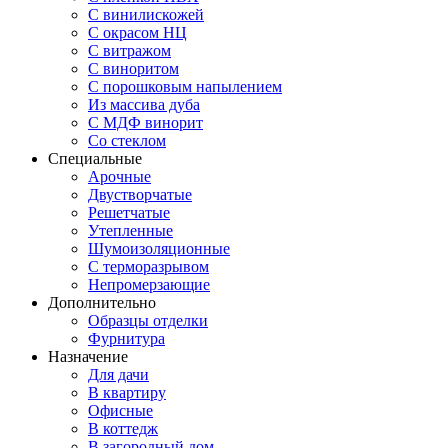
С винилискожей
С окрасом НЦ
С витражом
С виноритом
С порошковым напылением
Из массива дуба
С МДФ винорит
Со стеклом
Специальные
Арочные
Двустворчатые
Решетчатые
Утепленные
Шумоизоляционные
С терморазрывом
Непромерзающие
Дополнительно
Образцы отделки
Фурнитура
Назначение
Для дачи
В квартиру
Офисные
В коттедж
В загородный дом