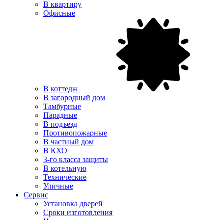
В квартиру
Офисные
В коттедж
В загородный дом
Тамбурные
Парадные
В подъезд
Противопожарные
В частный дом
В КХО
3-го класса защиты
В котельную
Технические
Уличные
Сервис
Установка дверей
Сроки изготовления