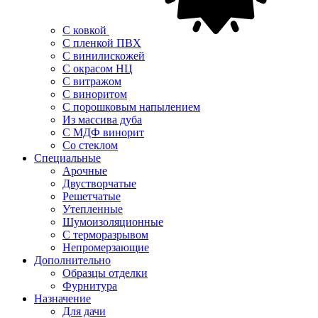
С ковкой
С пленкой ПВХ
С винилискожей
С окрасом НЦ
С витражом
С виноритом
С порошковым напылением
Из массива дуба
С МДФ винорит
Со стеклом
Специальные
Арочные
Двустворчатые
Решетчатые
Утепленные
Шумоизоляционные
С терморазрывом
Непромерзающие
Дополнительно
Образцы отделки
Фурнитура
Назначение
Для дачи