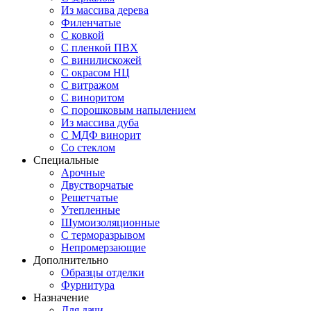
Из массива дерева
Филенчатые
С ковкой
С пленкой ПВХ
С винилискожей
С окрасом НЦ
С витражом
С виноритом
С порошковым напылением
Из массива дуба
С МДФ винорит
Со стеклом
Специальные
Арочные
Двустворчатые
Решетчатые
Утепленные
Шумоизоляционные
С терморазрывом
Непромерзающие
Дополнительно
Образцы отделки
Фурнитура
Назначение
Для дачи