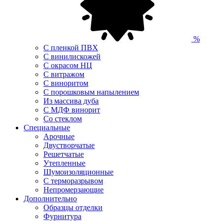
%
С пленкой ПВХ
С винилискожей
С окрасом НЦ
С витражом
С виноритом
С порошковым напылением
Из массива дуба
С МДФ винорит
Со стеклом
Специальные
Арочные
Двустворчатые
Решетчатые
Утепленные
Шумоизоляционные
С терморазрывом
Непромерзающие
Дополнительно
Образцы отделки
Фурнитура