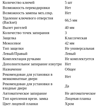
Количество ключей
5 шт
Возможность перекодировки
Нет
Возможность замены мех.секр.
Нет
Удаление ключевого отверстия
66,5 мм
(Backset)
Вылет ригелей
40 мм
Количество точек запирания
3
Защелка
Классическая
Межосевое
42 мм
Тип защелки
Не универсальная
Левый/Правый
Левый
Комплектация ручками
Не комплектуется
Дополнительное запирание изнутри
Нет
Назначение
Общее
Рекомендован для установки в
Нет
межкомнатные двери
Рекомендован для установки в
Да
входные двери
Автоматическое запирание
Не автоматическое
Тип крепления врезн. замка
Лицевая планка
Цвет лицевой планки
Хром