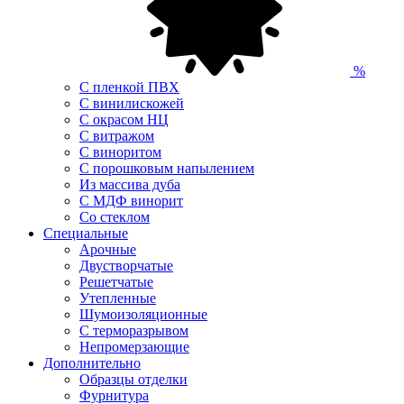
%
С пленкой ПВХ
С винилискожей
С окрасом НЦ
С витражом
С виноритом
С порошковым напылением
Из массива дуба
С МДФ винорит
Со стеклом
Специальные
Арочные
Двустворчатые
Решетчатые
Утепленные
Шумоизоляционные
С терморазрывом
Непромерзающие
Дополнительно
Образцы отделки
Фурнитура