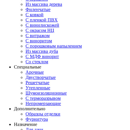
Из массива дерева
Филенчатые
С ковкой
С пленкой ПВХ
С винилискожей
С окрасом НЦ
С витражом
С виноритом
С порошковым напылением
Из массива дуба
С МДФ винорит
Со стеклом
Специальные
Арочные
Двустворчатые
Решетчатые
Утепленные
Шумоизоляционные
С терморазрывом
Непромерзающие
Дополнительно
Образцы отделки
Фурнитура
Назначение
Для дачи