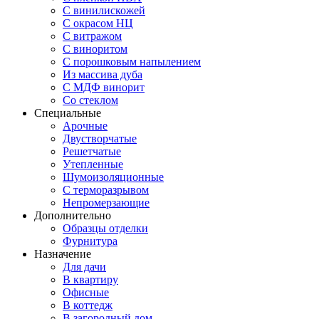
С винилискожей
С окрасом НЦ
С витражом
С виноритом
С порошковым напылением
Из массива дуба
С МДФ винорит
Со стеклом
Специальные
Арочные
Двустворчатые
Решетчатые
Утепленные
Шумоизоляционные
С терморазрывом
Непромерзающие
Дополнительно
Образцы отделки
Фурнитура
Назначение
Для дачи
В квартиру
Офисные
В коттедж
В загородный дом