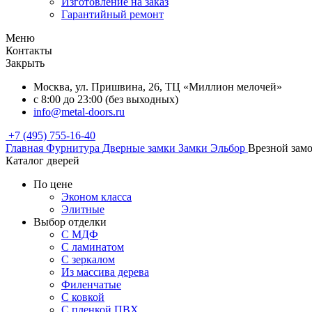
Изготовление на заказ
Гарантийный ремонт
Меню
Контакты
Закрыть
Москва, ул. Пришвина, 26, ТЦ «Миллион мелочей»
с 8:00 до 23:00 (без выходных)
info@metal-doors.ru
+7 (495) 755-16-40
Главная
Фурнитура
Дверные замки
Замки Эльбор
Врезной замо
Каталог дверей
По цене
Эконом класса
Элитные
Выбор отделки
С МДФ
С ламинатом
С зеркалом
Из массива дерева
Филенчатые
С ковкой
С пленкой ПВХ