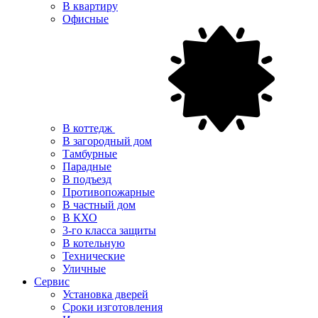
В квартиру
Офисные
В коттедж
В загородный дом
Тамбурные
Парадные
В подъезд
Противопожарные
В частный дом
В КХО
3-го класса защиты
В котельную
Технические
Уличные
Сервис
Установка дверей
Сроки изготовления