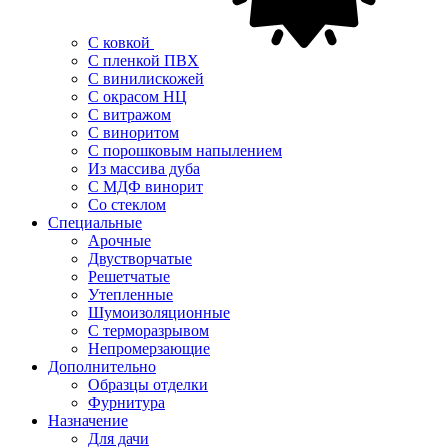
С ковкой
С пленкой ПВХ
С винилискожей
С окрасом НЦ
С витражом
С виноритом
С порошковым напылением
Из массива дуба
С МДФ винорит
Со стеклом
Специальные
Арочные
Двустворчатые
Решетчатые
Утепленные
Шумоизоляционные
С терморазрывом
Непромерзающие
Дополнительно
Образцы отделки
Фурнитура
Назначение
Для дачи