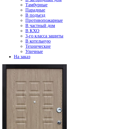
Тамбурные
Парадные
В подъезд
Противопожарные
В частный дом
В КХО
3-го класса защиты
В котельную
Технические
Уличные
На заказ