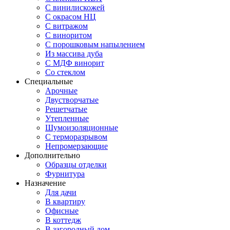
С винилискожей
С окрасом НЦ
С витражом
С виноритом
С порошковым напылением
Из массива дуба
С МДФ винорит
Со стеклом
Специальные
Арочные
Двустворчатые
Решетчатые
Утепленные
Шумоизоляционные
С терморазрывом
Непромерзающие
Дополнительно
Образцы отделки
Фурнитура
Назначение
Для дачи
В квартиру
Офисные
В коттедж
В загородный дом