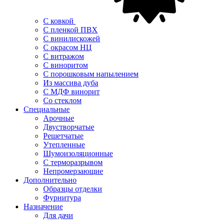
С ковкой
С пленкой ПВХ
С винилискожей
С окрасом НЦ
С витражом
С виноритом
С порошковым напылением
Из массива дуба
С МДФ винорит
Со стеклом
Специальные
Арочные
Двустворчатые
Решетчатые
Утепленные
Шумоизоляционные
С терморазрывом
Непромерзающие
Дополнительно
Образцы отделки
Фурнитура
Назначение
Для дачи