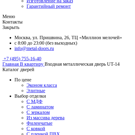
Изготовление на заказ
Гарантийный ремонт
Меню
Контакты
Закрыть
Москва, ул. Пришвина, 26, ТЦ «Миллион мелочей»
с 8:00 до 23:00 (без выходных)
info@metal-doors.ru
+7 (495) 755-16-40
Главная
В квартиру
Входная металлическая дверь UT-14
Каталог дверей
По цене
Эконом класса
Элитные
Выбор отделки
С МДФ
С ламинатом
С зеркалом
Из массива дерева
Филенчатые
С ковкой
С пленкой ПВХ