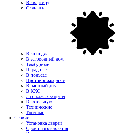
В квартиру
Офисные
В коттедж
В загородный дом
Тамбурные
Парадные
В подъезд
Противопожарные
В частный дом
В КХО
3-го класса защиты
В котельную
Технические
Уличные
Сервис
Установка дверей
Сроки изготовления