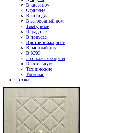
В квартиру
Офисные
В коттедж
В загородный дом
Тамбурные
Парадные
В подъезд
Противопожарные
В частный дом
В КХО
3-го класса защиты
В котельную
Технические
Уличные
На заказ