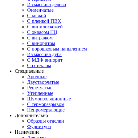
Из массива дерева
Филенчатые
С ковкой
С пленкой ПВХ
С винилискожей
С окрасом НЦ
С витражом
С виноритом
С порошковым напылением
Из массива дуба
С МДФ винорит
Со стеклом
Специальные
Арочные
Двустворчатые
Решетчатые
Утепленные
Шумоизоляционные
С терморазрывом
Непромерзающие
Дополнительно
Образцы отделки
Фурнитура
Назначение
Для дачи