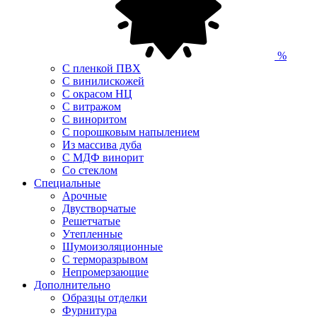
%
С пленкой ПВХ
С винилискожей
С окрасом НЦ
С витражом
С виноритом
С порошковым напылением
Из массива дуба
С МДФ винорит
Со стеклом
Специальные
Арочные
Двустворчатые
Решетчатые
Утепленные
Шумоизоляционные
С терморазрывом
Непромерзающие
Дополнительно
Образцы отделки
Фурнитура