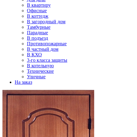
В квартиру
Офисные
В коттедж
В загородный дом
Тамбурные
Парадные
В подъезд
Противопожарные
В частный дом
В КХО
3-го класса защиты
В котельную
Технические
Уличные
На заказ