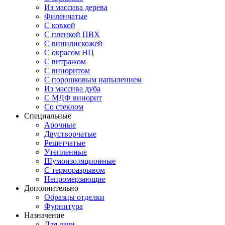
Из массива дерева
Филенчатые
С ковкой
С пленкой ПВХ
С винилискожей
С окрасом НЦ
С витражом
С виноритом
С порошковым напылением
Из массива дуба
С МДФ винорит
Со стеклом
Специальные
Арочные
Двустворчатые
Решетчатые
Утепленные
Шумоизоляционные
С терморазрывом
Непромерзающие
Дополнительно
Образцы отделки
Фурнитура
Назначение
Для дачи