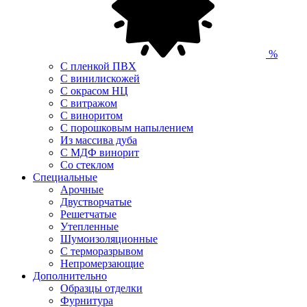
%
С пленкой ПВХ
С винилискожей
С окрасом НЦ
С витражом
С виноритом
С порошковым напылением
Из массива дуба
С МДФ винорит
Со стеклом
Специальные
Арочные
Двустворчатые
Решетчатые
Утепленные
Шумоизоляционные
С терморазрывом
Непромерзающие
Дополнительно
Образцы отделки
Фурнитура