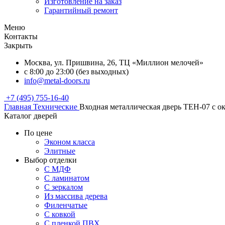
Изготовление на заказ
Гарантийный ремонт
Меню
Контакты
Закрыть
Москва, ул. Пришвина, 26, ТЦ «Миллион мелочей»
с 8:00 до 23:00 (без выходных)
info@metal-doors.ru
+7 (495) 755-16-40
Главная
Технические
Входная металлическая дверь TEH-07 с 
Каталог дверей
По цене
Эконом класса
Элитные
Выбор отделки
С МДФ
С ламинатом
С зеркалом
Из массива дерева
Филенчатые
С ковкой
С пленкой ПВХ