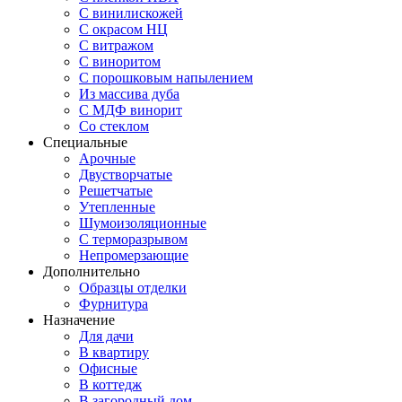
С винилискожей
С окрасом НЦ
С витражом
С виноритом
С порошковым напылением
Из массива дуба
С МДФ винорит
Со стеклом
Специальные
Арочные
Двустворчатые
Решетчатые
Утепленные
Шумоизоляционные
С терморазрывом
Непромерзающие
Дополнительно
Образцы отделки
Фурнитура
Назначение
Для дачи
В квартиру
Офисные
В коттедж
В загородный дом