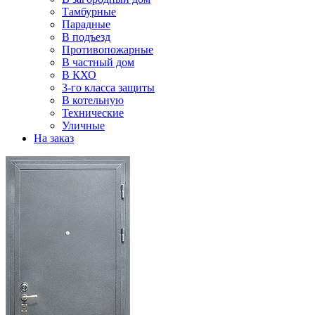
Тамбурные
Парадные
В подъезд
Противопожарные
В частный дом
В КХО
3-го класса защиты
В котельную
Технические
Уличные
На заказ