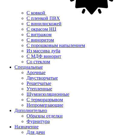
С ковкой
С пленкой ПВХ
С винилискожей
С окрасом НЦ
С витражом
С виноритом
С порошковым напылением
Из массива дуба
С МДФ винорит
Со стеклом
Специальные
Арочные
Двустворчатые
Решетчатые
Утепленные
Шумоизоляционные
С терморазрывом
Непромерзающие
Дополнительно
Образцы отделки
Фурнитура
Назначение
Для дачи