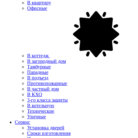
В квартиру
Офисные
В коттедж
В загородный дом
Тамбурные
Парадные
В подъезд
Противопожарные
В частный дом
В КХО
3-го класса защиты
В котельную
Технические
Уличные
Сервис
Установка дверей
Сроки изготовления