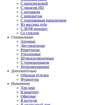
С винилискожей
С окрасом НЦ
С витражом
С виноритом
С порошковым напылением
Из массива дуба
С МДФ винорит
Со стеклом
Специальные
Арочные
Двустворчатые
Решетчатые
Утепленные
Шумоизоляционные
С терморазрывом
Непромерзающие
Дополнительно
Образцы отделки
Фурнитура
Назначение
Для дачи
В квартиру
Офисные
В коттедж
В загородный дом