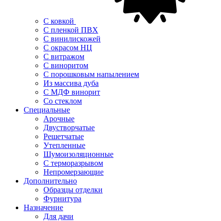
С ковкой
С пленкой ПВХ
С винилискожей
С окрасом НЦ
С витражом
С виноритом
С порошковым напылением
Из массива дуба
С МДФ винорит
Со стеклом
Специальные
Арочные
Двустворчатые
Решетчатые
Утепленные
Шумоизоляционные
С терморазрывом
Непромерзающие
Дополнительно
Образцы отделки
Фурнитура
Назначение
Для дачи