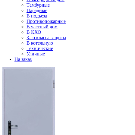
Тамбурные
Парадные
В подъезд
Противопожарные
В частный дом
В КХО
3-го класса защиты
В котельную
Технические
Уличные
На заказ