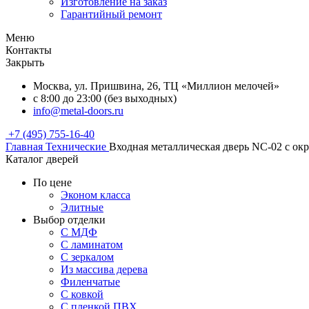
Изготовление на заказ
Гарантийный ремонт
Меню
Контакты
Закрыть
Москва, ул. Пришвина, 26, ТЦ «Миллион мелочей»
с 8:00 до 23:00 (без выходных)
info@metal-doors.ru
+7 (495) 755-16-40
Главная
Технические
Входная металлическая дверь NC-02 с ок
Каталог дверей
По цене
Эконом класса
Элитные
Выбор отделки
С МДФ
С ламинатом
С зеркалом
Из массива дерева
Филенчатые
С ковкой
С пленкой ПВХ