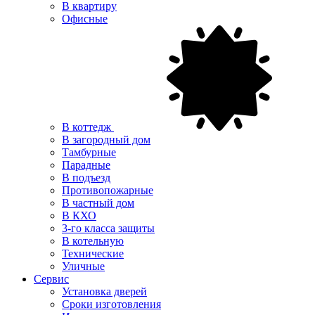
В квартиру
Офисные
В коттедж
В загородный дом
Тамбурные
Парадные
В подъезд
Противопожарные
В частный дом
В КХО
3-го класса защиты
В котельную
Технические
Уличные
Сервис
Установка дверей
Сроки изготовления