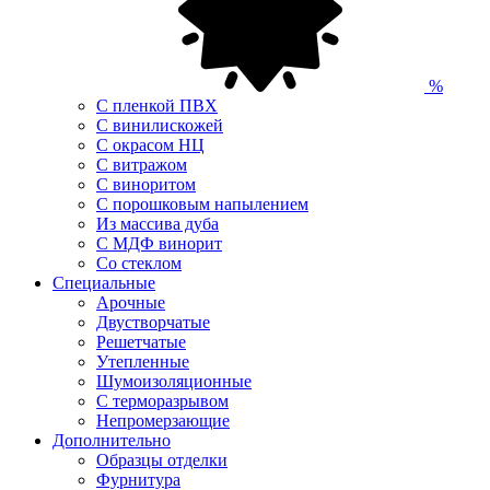
%
С пленкой ПВХ
С винилискожей
С окрасом НЦ
С витражом
С виноритом
С порошковым напылением
Из массива дуба
С МДФ винорит
Со стеклом
Специальные
Арочные
Двустворчатые
Решетчатые
Утепленные
Шумоизоляционные
С терморазрывом
Непромерзающие
Дополнительно
Образцы отделки
Фурнитура