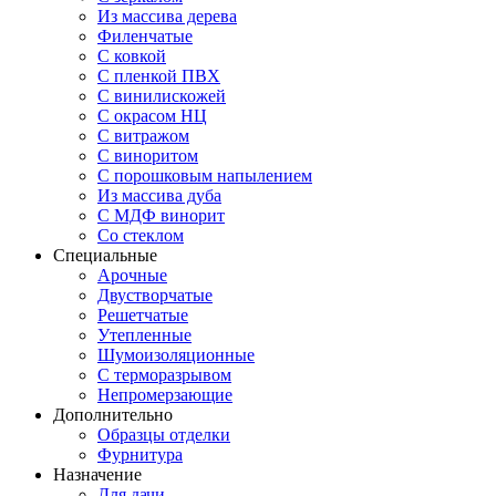
Из массива дерева
Филенчатые
С ковкой
С пленкой ПВХ
С винилискожей
С окрасом НЦ
С витражом
С виноритом
С порошковым напылением
Из массива дуба
С МДФ винорит
Со стеклом
Специальные
Арочные
Двустворчатые
Решетчатые
Утепленные
Шумоизоляционные
С терморазрывом
Непромерзающие
Дополнительно
Образцы отделки
Фурнитура
Назначение
Для дачи