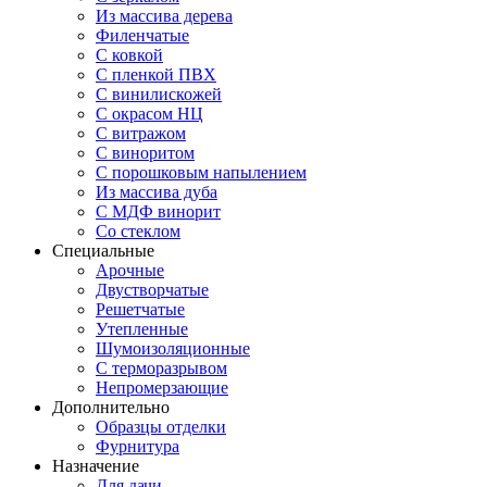
Из массива дерева
Филенчатые
С ковкой
С пленкой ПВХ
С винилискожей
С окрасом НЦ
С витражом
С виноритом
С порошковым напылением
Из массива дуба
С МДФ винорит
Со стеклом
Специальные
Арочные
Двустворчатые
Решетчатые
Утепленные
Шумоизоляционные
С терморазрывом
Непромерзающие
Дополнительно
Образцы отделки
Фурнитура
Назначение
Для дачи