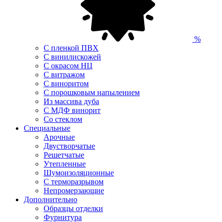
%
С пленкой ПВХ
С винилискожей
С окрасом НЦ
С витражом
С виноритом
С порошковым напылением
Из массива дуба
С МДФ винорит
Со стеклом
Специальные
Арочные
Двустворчатые
Решетчатые
Утепленные
Шумоизоляционные
С терморазрывом
Непромерзающие
Дополнительно
Образцы отделки
Фурнитура