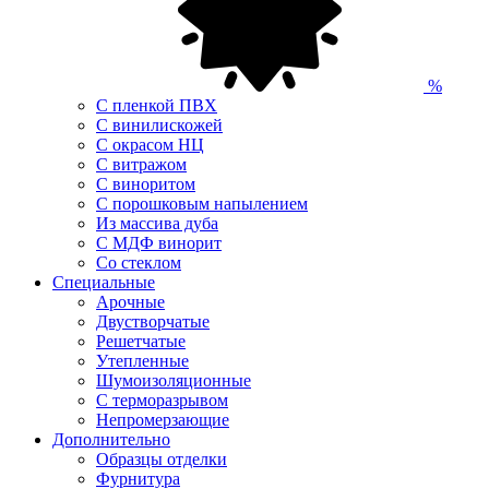
%
С пленкой ПВХ
С винилискожей
С окрасом НЦ
С витражом
С виноритом
С порошковым напылением
Из массива дуба
С МДФ винорит
Со стеклом
Специальные
Арочные
Двустворчатые
Решетчатые
Утепленные
Шумоизоляционные
С терморазрывом
Непромерзающие
Дополнительно
Образцы отделки
Фурнитура