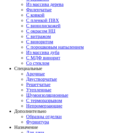
Из массива дерева
Филенчатые
С ковкой
С пленкой ПВХ
С винилискожей
С окрасом НЦ
С витражом
С виноритом
С порошковым напылением
Из массива дуба
С МДФ винорит
Со стеклом
Специальные
Арочные
Двустворчатые
Решетчатые
Утепленные
Шумоизоляционные
С терморазрывом
Непромерзающие
Дополнительно
Образцы отделки
Фурнитура
Назначение
Для дачи