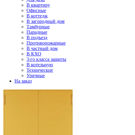
В квартиру
Офисные
В коттедж
В загородный дом
Тамбурные
Парадные
В подъезд
Противопожарные
В частный дом
В КХО
3-го класса защиты
В котельную
Технические
Уличные
На заказ