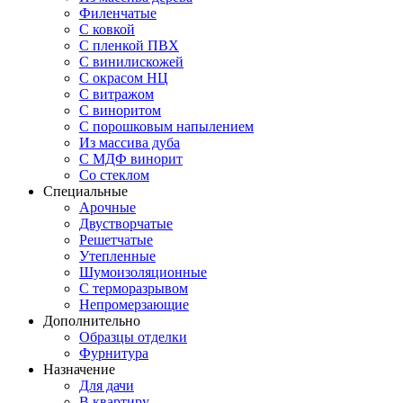
Филенчатые
С ковкой
С пленкой ПВХ
С винилискожей
С окрасом НЦ
С витражом
С виноритом
С порошковым напылением
Из массива дуба
С МДФ винорит
Со стеклом
Специальные
Арочные
Двустворчатые
Решетчатые
Утепленные
Шумоизоляционные
С терморазрывом
Непромерзающие
Дополнительно
Образцы отделки
Фурнитура
Назначение
Для дачи
В квартиру