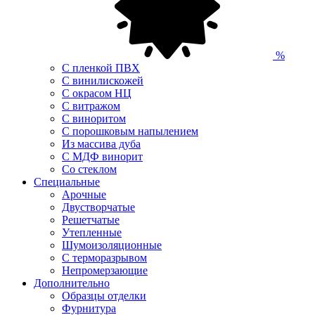
%
С пленкой ПВХ
С винилискожей
С окрасом НЦ
С витражом
С виноритом
С порошковым напылением
Из массива дуба
С МДФ винорит
Со стеклом
Специальные
Арочные
Двустворчатые
Решетчатые
Утепленные
Шумоизоляционные
С терморазрывом
Непромерзающие
Дополнительно
Образцы отделки
Фурнитура