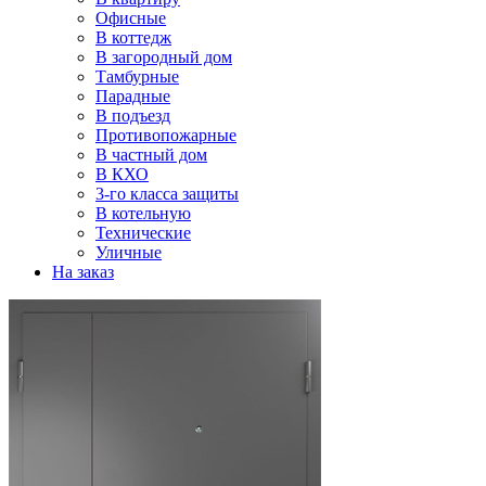
Офисные
В коттедж
В загородный дом
Тамбурные
Парадные
В подъезд
Противопожарные
В частный дом
В КХО
3-го класса защиты
В котельную
Технические
Уличные
На заказ