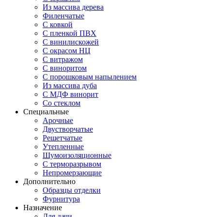
Из массива дерева
Филенчатые
С ковкой
С пленкой ПВХ
С винилискожей
С окрасом НЦ
С витражом
С виноритом
С порошковым напылением
Из массива дуба
С МДФ винорит
Со стеклом
Специальные
Арочные
Двустворчатые
Решетчатые
Утепленные
Шумоизоляционные
С терморазрывом
Непромерзающие
Дополнительно
Образцы отделки
Фурнитура
Назначение
Для дачи