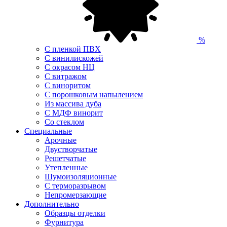
%
С пленкой ПВХ
С винилискожей
С окрасом НЦ
С витражом
С виноритом
С порошковым напылением
Из массива дуба
С МДФ винорит
Со стеклом
Специальные
Арочные
Двустворчатые
Решетчатые
Утепленные
Шумоизоляционные
С терморазрывом
Непромерзающие
Дополнительно
Образцы отделки
Фурнитура