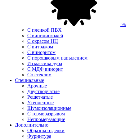
%
С пленкой ПВХ
С винилискожей
С окрасом НЦ
С витражом
С виноритом
С порошковым напылением
Из массива дуба
С МДФ винорит
Со стеклом
Специальные
Арочные
Двустворчатые
Решетчатые
Утепленные
Шумоизоляционные
С терморазрывом
Непромерзающие
Дополнительно
Образцы отделки
Фурнитура