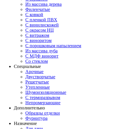
Из массива дерева
Филенчатые
С ковкой
С пленкой ПВХ
С винилискожей
С окрасом НЦ
С витражом
С виноритом
С порошковым напылением
Из массива дуба
С МДФ винорит
Со стеклом
Специальные
Арочные
Двустворчатые
Решетчатые
Утепленные
Шумоизоляционные
С терморазрывом
Непромерзающие
Дополнительно
Образцы отделки
Фурнитура
Назначение
Для дачи