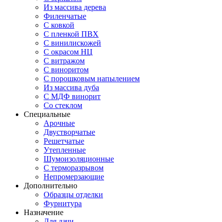
Из массива дерева
Филенчатые
С ковкой
С пленкой ПВХ
С винилискожей
С окрасом НЦ
С витражом
С виноритом
С порошковым напылением
Из массива дуба
С МДФ винорит
Со стеклом
Специальные
Арочные
Двустворчатые
Решетчатые
Утепленные
Шумоизоляционные
С терморазрывом
Непромерзающие
Дополнительно
Образцы отделки
Фурнитура
Назначение
Для дачи