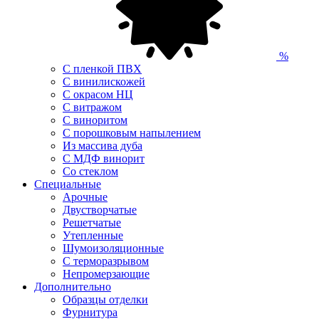
%
С пленкой ПВХ
С винилискожей
С окрасом НЦ
С витражом
С виноритом
С порошковым напылением
Из массива дуба
С МДФ винорит
Со стеклом
Специальные
Арочные
Двустворчатые
Решетчатые
Утепленные
Шумоизоляционные
С терморазрывом
Непромерзающие
Дополнительно
Образцы отделки
Фурнитура