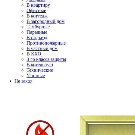
В квартиру
Офисные
В коттедж
В загородный дом
Тамбурные
Парадные
В подъезд
Противопожарные
В частный дом
В КХО
3-го класса защиты
В котельную
Технические
Уличные
На заказ